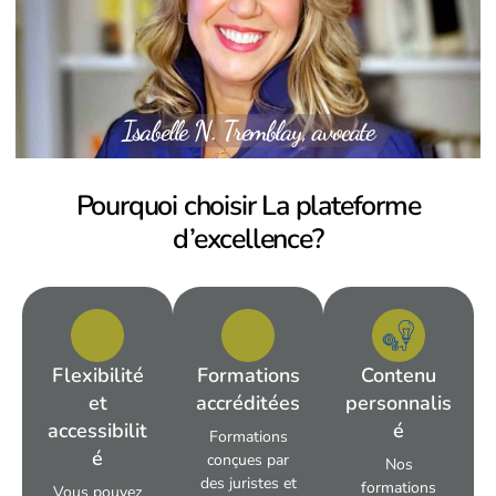
Isabelle N. Tremblay, avocate
Pourquoi choisir La plateforme
d’excellence?
Flexibilité
Formations
Contenu
et
accréditées
personnalis
accessibilit
é
F
ormations
é
conçues par
Nos
des juristes
et
formations
Vous pouvez