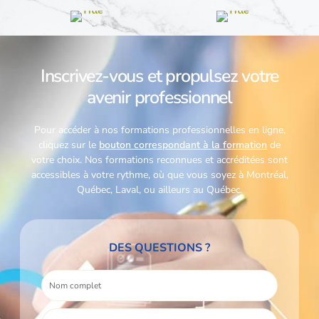
Inscrivez-vous et propulsez votre
avenir professionnel
Pour accéder à nos formations professionnelles en ligne,
cliquez sur le
bouton correspondant à la formation
de
votre choix. Nos formations reconnues et accréditées sont
accessibles à votre rythme,
où que vous soyez à Montréal,
Québec, Laval, ou ailleurs au Québec.
DES QUESTIONS ?